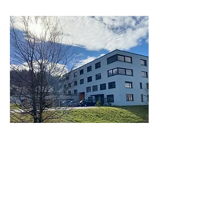
Rätsel
Im
Forum
unter "Dies und Das" findet ihr
verschiedene Wesemlinwald-Rätsel
aufgeschaltet. Viel Vergnügen!
10 Jahre Jubiläumsfest